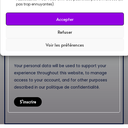
S’inscrire
pas trop ennuyantes).
Accepter
Adresse e-mail
*
Refuser
Voir les préférences
Un lien permettant de définir un nouveau mot de
passe sera envoyé à votre adresse e-mail.
Your personal data will be used to support your
experience throughout this website, to manage
access to your account, and for other purposes
described in our
politique de confidentialité
.
S’inscrire