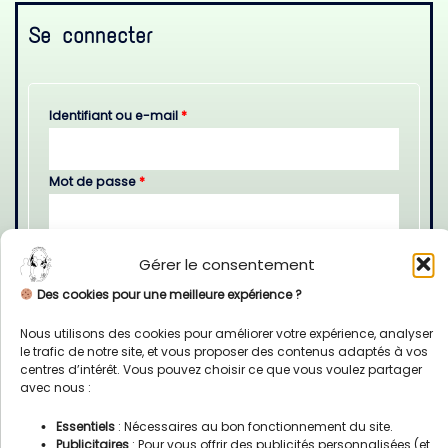
Obligatoire
Obligatoire
Obligatoire
Se connecter
Identifiant ou e-mail
*
Mot de passe
*
Gérer le consentement
Des cookies pour une meilleure expérience ?
Se souvenir de moi
Se connecter
Nous utilisons des cookies pour améliorer votre expérience, analyser
le trafic de notre site, et vous proposer des contenus adaptés à vos
Mot de passe perdu ?
centres d’intérêt. Vous pouvez choisir ce que vous voulez partager
avec nous :
Essentiels
: Nécessaires au bon fonctionnement du site.
Publicitaires
: Pour vous offrir des publicités personnalisées (et