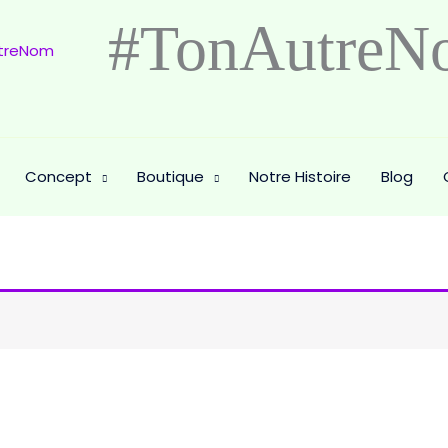
#TonAutreN
Concept
Boutique
Notre Histoire
Blog